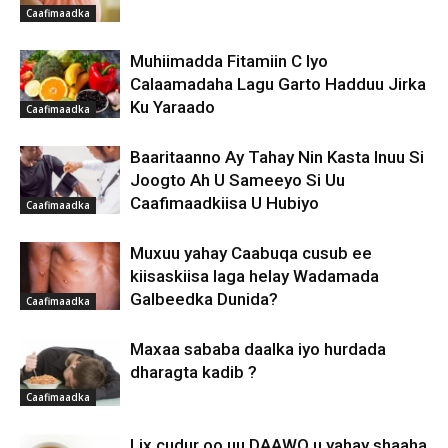
Caafimaadka
Muhiimadda Fitamiin C Iyo
Calaamadaha Lagu Garto Hadduu Jirka
Ku Yaraado
Caafimaadka
Baaritaanno Ay Tahay Nin Kasta Inuu Si
Joogto Ah U Sameeyo Si Uu
Caafimaadkiisa U Hubiyo
Caafimaadka
Muxuu yahay Caabuqa cusub ee
kiisaskiisa laga helay Wadamada
Galbeedka Dunida?
Caafimaadka
Maxaa sababa daalka iyo hurdada
dharagta kadib ?
Caafimaadka
Lix cudur oo uu DAAWO u yahay shaaha