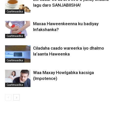
lagu daro SANJABIISHA!
Caafimaadka
Maxaa Haweenkeenna ku badiyay
Infakshanka?
Caafimaadka
Ciladaha caado wareerka iyo dhalmo
la’aanta Haweenka
Caafimaadka
Waa Maxay Howlgabka kacsiga
(Impotence)
Caafimaadka