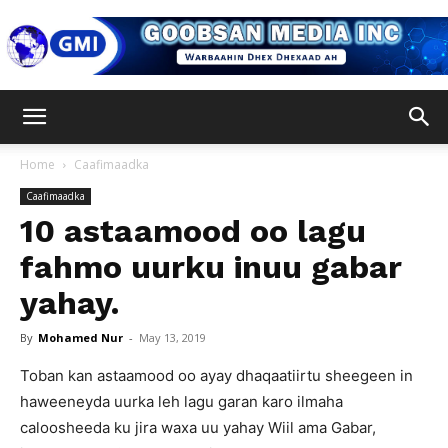
Goobsan
Home
Caafimaadka
Caafimaadka
Media
10 astaamood oo lagu
fahmo uurku inuu gabar
yahay.
Inc
By
Mohamed Nur
-
May 13, 2019
Toban kan astaamood oo ayay dhaqaatiirtu sheegeen in
haweeneyda uurka leh lagu garan karo ilmaha
caloosheeda ku jira waxa uu yahay Wiil ama Gabar,