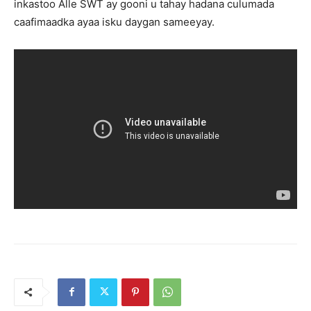
inkastoo Alle SWT ay gooni u tahay hadana culumada
caafimaadka ayaa isku daygan sameeyay.