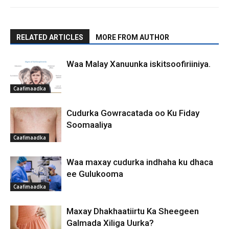
RELATED ARTICLES
MORE FROM AUTHOR
Waa Malay Xanuunka iskitsoofiriiniya.
Caafimaadka
Cudurka Gowracatada oo Ku Fiday
Soomaaliya
Caafimaadka
Waa maxay cudurka indhaha ku dhaca
ee Gulukooma
Caafimaadka
Maxay Dhakhaatiirtu Ka Sheegeen
Galmada Xiliga Uurka?