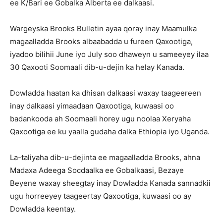
ee K/Bari ee Gobalka Alberta ee dalkaasi.
Wargeyska Brooks Bulletin ayaa qoray inay Maamulka
magaalladda Brooks albaabadda u fureen Qaxootiga,
iyadoo bilihii June iyo July soo dhaweyn u sameeyey ilaa
30 Qaxooti Soomaali dib-u-dejin ka helay Kanada.
Dowladda haatan ka dhisan dalkaasi waxay taageereen
inay dalkaasi yimaadaan Qaxootiga, kuwaasi oo
badankooda ah Soomaali horey ugu noolaa Xeryaha
Qaxootiga ee ku yaalla gudaha dalka Ethiopia iyo Uganda.
La-taliyaha dib-u-dejinta ee magaalladda Brooks, ahna
Madaxa Adeega Socdaalka ee Gobalkaasi, Bezaye
Beyene waxay sheegtay inay Dowladda Kanada sannadkii
ugu horreeyey taageertay Qaxootiga, kuwaasi oo ay
Dowladda keentay.