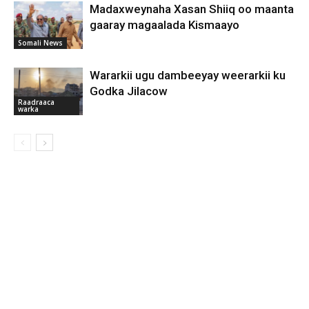
Madaxweynaha Xasan Shiiq oo maanta
gaaray magaalada Kismaayo
Somali News
Wararkii ugu dambeeyay weerarkii ku
Godka Jilacow
Raadraaca
warka