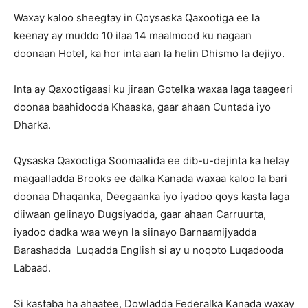
Waxay kaloo sheegtay in Qoysaska Qaxootiga ee la
keenay ay muddo 10 ilaa 14 maalmood ku nagaan
doonaan Hotel, ka hor inta aan la helin Dhismo la dejiyo.
Inta ay Qaxootigaasi ku jiraan Gotelka waxaa laga taageeri
doonaa baahidooda Khaaska, gaar ahaan Cuntada iyo
Dharka.
Qysaska Qaxootiga Soomaalida ee dib-u-dejinta ka helay
magaalladda Brooks ee dalka Kanada waxaa kaloo la bari
doonaa Dhaqanka, Deegaanka iyo iyadoo qoys kasta laga
diiwaan gelinayo Dugsiyadda, gaar ahaan Carruurta,
iyadoo dadka waa weyn la siinayo Barnaamijyadda
Barashadda Luqadda English si ay u noqoto Luqadooda
Labaad.
Si kastaba ha ahaatee, Dowladda Federalka Kanada waxay