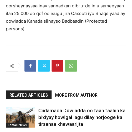
qorsheynaysaa inay sannadkan dib-u-dejin u sameeyaan
ilaa 25,000 oo qof oo isugu jira Qaxooti iyo Shaqsiyaad ay
dowladda Kanada siinayso Badbaadin (Protected
persons).
RELATED ARTICLES
MORE FROM AUTHOR
Ciidamada Dowladda oo faah faahin ka
bixiyay howlgal lagu dilay horjooge ka
tirsanaa khawaarijta
Somali News