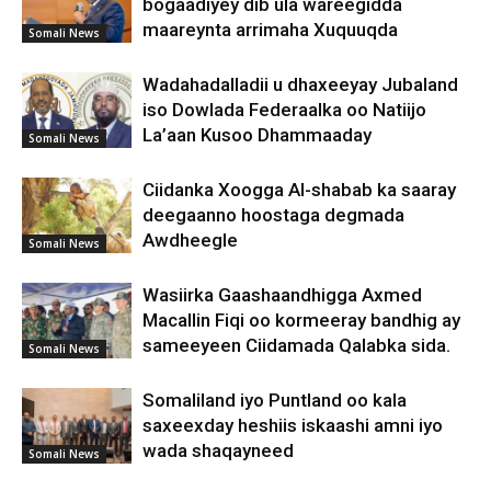
bogaadiyey dib ula wareegidda
maareynta arrimaha Xuquuqda
Somali News
Wadahadalladii u dhaxeeyay Jubaland
iso Dowlada Federaalka oo Natiijo
La’aan Kusoo Dhammaaday
Somali News
Ciidanka Xoogga Al-shabab ka saaray
deegaanno hoostaga degmada
Awdheegle
Somali News
Wasiirka Gaashaandhigga Axmed
Macallin Fiqi oo kormeeray bandhig ay
sameeyeen Ciidamada Qalabka sida.
Somali News
Somaliland iyo Puntland oo kala
saxeexday heshiis iskaashi amni iyo
wada shaqayneed
Somali News