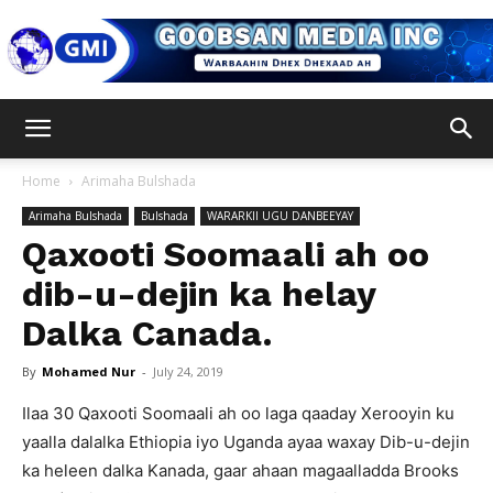
Goobsan
Home
Arimaha Bulshada
Arimaha Bulshada
Bulshada
WARARKII UGU DANBEEYAY
Media
Qaxooti Soomaali ah oo
dib-u-dejin ka helay
Dalka Canada.
Inc
By
Mohamed Nur
-
July 24, 2019
Ilaa 30 Qaxooti Soomaali ah oo laga qaaday Xerooyin ku
yaalla dalalka Ethiopia iyo Uganda ayaa waxay Dib-u-dejin
ka heleen dalka Kanada, gaar ahaan magaalladda Brooks