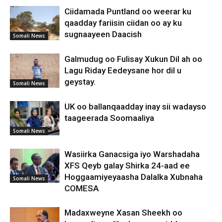
Ciidamada Puntland oo weerar ku
qaadday fariisin ciidan oo ay ku
sugnaayeen Daacish
Somali News
Galmudug oo Fulisay Xukun Dil ah oo
Lagu Riday Eedeysane hor dil u
geystay.
Somali News
UK oo ballanqaadday inay sii wadayso
taageerada Soomaaliya
Somali News
Wasiirka Ganacsiga iyo Warshadaha
XFS Qeyb galay Shirka 24-aad ee
Hoggaamiyeyaasha Dalalka Xubnaha
Somali News
COMESA
Madaxweyne Xasan Sheekh oo