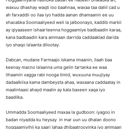
waxuu dhashay waqti loo baahnaa, waxaa taa daliil cad u
ah farxaddii oo ilaa iyo hadda aanan dhamaanin ee uu
shacabka Soomaaliyeed weli la jalboonayo, kaddib markii
ay qiyaaseen ishaarteenna hoggaamiye badbaadin karaa,
kana badbaadin kara ammaan darrida caddaaklad darida
iyo shaqo la’aanta dilootay.
Dabcan, mudane Farmaajo iskama imaanin, ilaah baa
keenay macno la’aanna uma gelin tartanka ee waa
ilhaamin xagga rabi nooga timid, wuxuuna muujiyay
dadaalkiisa kama dambeysta ahaa, waxaana caddaatay in
maalintaasi ahayd maalin ay kala baxeen xaqa iyo
baadilka.
Ummadda Soomaaliyeed maxaa la gudboon: iyagoo in
badan niyadda ku heysay in mar uun uu dhalan doono
hoggaamiyihii ka saari lahaa dhibaatrooyinka iyo ammaan