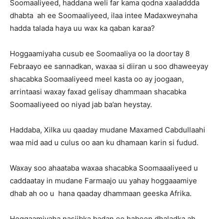
Soomaaliyeed, haddana weli far kama qodna xaaladdda
dhabta ah ee Soomaaliyeed, ilaa intee Madaxweynaha
hadda talada haya uu wax ka qaban karaa?
Hoggaamiyaha cusub ee Soomaaliya oo la doortay 8
Febraayo ee sannadkan, waxaa si diiran u soo dhaweeyay
shacabka Soomaaliyeed meel kasta oo ay joogaan,
arrintaasi waxay faxad gelisay dhammaan shacabka
Soomaaliyeed oo niyad jab ba’an heystay.
Haddaba, Xilka uu qaaday mudane Maxamed Cabdullaahi
waa mid aad u culus oo aan ku dhamaan karin si fudud.
Waxay soo ahaataba waxaa shacabka Soomaaaliyeed u
caddaatay in mudane Farmaajo uu yahay hoggaaamiye
dhab ah oo u hana qaaday dhammaan geeska Afrika.
Hoggaamiyaha nasiibka badan ee habeen dhaladka ah,