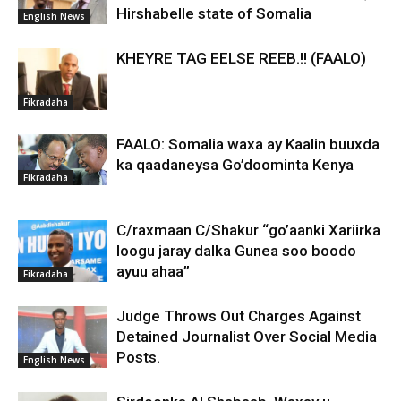
Hirshabelle state of Somalia
English News
KHEYRE TAG EELSE REEB.!! (FAALO)
Fikradaha
FAALO: Somalia waxa ay Kaalin buuxda
ka qaadaneysa Go’doominta Kenya
Fikradaha
C/raxmaan C/Shakur “go’aanki Xariirka
loogu jaray dalka Gunea soo boodo
ayuu ahaa”
Fikradaha
Judge Throws Out Charges Against
Detained Journalist Over Social Media
Posts.
English News