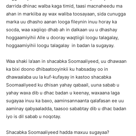
darrida dhinac walba kaga timid, taasi macnaheedu ma
ahan in markiiba ay wax waliba toosayaan, sida cunugga
marka uu dhasho aanan looga fileynin inuu horay ka
socda, waa xaqiiqo dhab ah in dalkaan uu u dhashay
hoggaamiyihii Alle u dooray waqtiigii loogu talagalay,
hoggaamiyihii loogu talagalay in badan la sugayay.
Waa shaki la’aan in shacabka Soomaaliyeed, uu dhawaan
ka bixi doono dhibaatooyinkii ku habsaday oo in
dhawaalaba uu la kuf-kufayay in kastoo shacabka
Soomaaliyeed ku dhisan yahay qabaail, uuna sabab u
yahay waxa dib u dhac badan u keenay, waxaana laga
sugayaa inuu ka baxo, aaminsannaanta qalafasan ee uu
aaminay qabyaaladda, taasoo sababtay dib u dhac badan
iyo is dil sabab u noqotay.
Shacabka Soomaaliyeed hadda maxuu sugayaa?