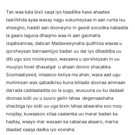
Tan waa kala bixii xaqa iyo baadilka hase ahaatee
taariikhda ayaa waxay nagu xukumeysaa in aan runta isu
sheegno, haddii aan dooneyno in geedi socodka nabadda
la gaaro laguna dhaqmo waa in aan gacmaha
isqabsannaa, dabcan Madaxweynaha qudhiisa waxaa u
qorsheysan barnaamijyo badan uu dal iyo dibaddba uu
dib ugu soo nooleynayo, waxaana u qorsheysan in uu
muujiyo howl dhaxalgal u ahaan doono shacabka
Soomaaliyeed, intaasoo keliya ma ahan, waxa aad ugu
muhimsan wax qabadkiisu kuna billaabi doonaa ammaan
darrada caddaaladda oo la sugo, wuxuuna uu ku dadaali
doonaa sidii uu u suuro gelin lahaa degenaashaha
shacbiga iyo sidii uu uga bixin lahaa abaaraha soo noq-
noqday, kuwaasoo xitaa caalamka uu marar badan ka
hadlay, waayo mar waxaan ka cabanaa abaaro, marna
daadad xaaqa dadka iyo xoolaha.