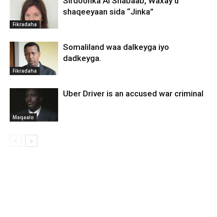
Sirdoonka Al Shabaab, Waxay u
shaqeeyaan sida “Jinka”
Fikradaha
Somaliland waa dalkeyga iyo
dadkeyga.
Fikradaha
Uber Driver is an accused war criminal
Maqaalo