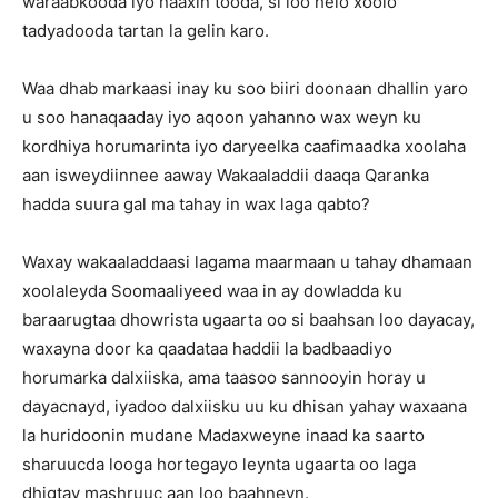
waraabkooda iyo naaxin tooda, si loo helo xoolo
tadyadooda tartan la gelin karo.
Waa dhab markaasi inay ku soo biiri doonaan dhallin yaro
u soo hanaqaaday iyo aqoon yahanno wax weyn ku
kordhiya horumarinta iyo daryeelka caafimaadka xoolaha
aan isweydiinnee aaway Wakaaladdii daaqa Qaranka
hadda suura gal ma tahay in wax laga qabto?
Waxay wakaaladdaasi lagama maarmaan u tahay dhamaan
xoolaleyda Soomaaliyeed waa in ay dowladda ku
baraarugtaa dhowrista ugaarta oo si baahsan loo dayacay,
waxayna door ka qaadataa haddii la badbaadiyo
horumarka dalxiiska, ama taasoo sannooyin horay u
dayacnayd, iyadoo dalxiisku uu ku dhisan yahay waxaana
la huridoonin mudane Madaxweyne inaad ka saarto
sharuucda looga hortegayo leynta ugaarta oo laga
dhigtay mashruuc aan loo baahneyn.