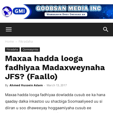
Goobsan
Home
Fikradaha
Fikradaha
Qormooyinka
Media
Maxaa hadda looga
fadhiyaa Madaxweynaha
JFS? (Faallo)
Inc
By
Ahmed Hussein Adam
-
March 13, 2017
Maxaa hadda looga fadhiyaa dowladda cusub ee ka hana
qaaday dalka inkastoo uu shacbiga Soomaaliyeed uu si
diiran u soo dhaweeyay hoggaamiyaha cusub ee