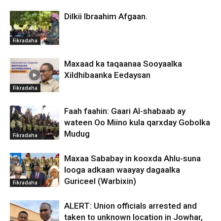
Dilkii Ibraahim Afgaan.
Fikradaha
Maxaad ka taqaanaa Sooyaalka
Xildhibaanka Eedaysan
Fikradaha
Faah faahin: Gaari Al-shabaab ay
wateen Oo Miino kula qarxday Gobolka
Mudug
Fikradaha
Maxaa Sababay in kooxda Ahlu-suna
looga adkaan waayay dagaalka
Guriceel (Warbixin)
Fikradaha
ALERT: Union officials arrested and
taken to unknown location in Jowhar,