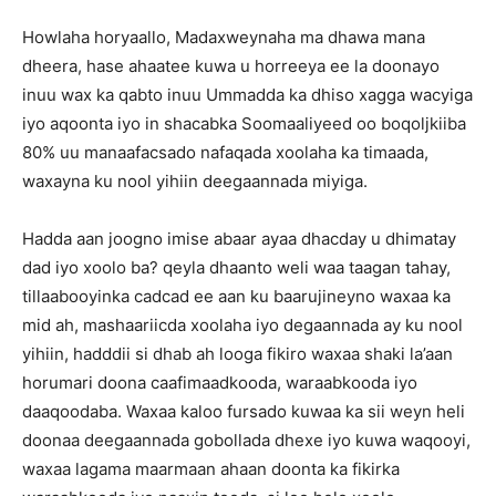
Howlaha horyaallo, Madaxweynaha ma dhawa mana
dheera, hase ahaatee kuwa u horreeya ee la doonayo
inuu wax ka qabto inuu Ummadda ka dhiso xagga wacyiga
iyo aqoonta iyo in shacabka Soomaaliyeed oo boqoljkiiba
80% uu manaafacsado nafaqada xoolaha ka timaada,
waxayna ku nool yihiin deegaannada miyiga.
Hadda aan joogno imise abaar ayaa dhacday u dhimatay
dad iyo xoolo ba? qeyla dhaanto weli waa taagan tahay,
tillaabooyinka cadcad ee aan ku baarujineyno waxaa ka
mid ah, mashaariicda xoolaha iyo degaannada ay ku nool
yihiin, hadddii si dhab ah looga fikiro waxaa shaki la’aan
horumari doona caafimaadkooda, waraabkooda iyo
daaqoodaba. Waxaa kaloo fursado kuwaa ka sii weyn heli
doonaa deegaannada gobollada dhexe iyo kuwa waqooyi,
waxaa lagama maarmaan ahaan doonta ka fikirka