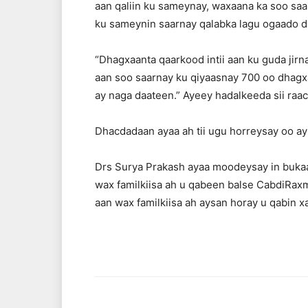
aan qaliin ku sameynay, waxaana ka soo saa
ku sameynin saarnay qalabka lagu ogaado dh
“Dhagxaanta qaarkood intii aan ku guda jirna
aan soo saarnay ku qiyaasnay 700 oo dhagxaa
ay naga daateen.” Ayeey hadalkeeda sii raac
Dhacdadaan ayaa ah tii ugu horreysay oo ay 
Drs Surya Prakash ayaa moodeysay in bukaa
wax familkiisa ah u qabeen balse CabdiRax
aan wax familkiisa ah aysan horay u qabin 