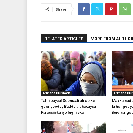
Share
RELATED ARTICLES
MORE FROM AUTHO
Arimaha Bulshada
Arimaha Bul
Tahriibayaal Soomaali ah oo ku
Maxkamadda
geeriyooday Badda u dhaxaysa
la hor geey
Faransiiska iyo Ingiriiska
ilmo yar god