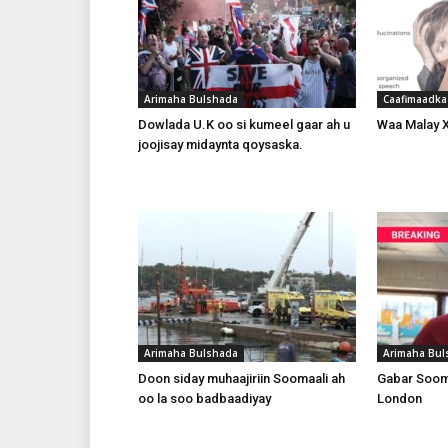
Arimaha Bulshada
Caafimaadka
Dowlada U.K oo si kumeel gaar ah u
Waa Malay Xa
joojisay midaynta qoysaska.
Arimaha Bulshada
Arimaha Bul
Doon siday muhaajiriin Soomaali ah
Gabar Sooma
oo la soo badbaadiyay
London