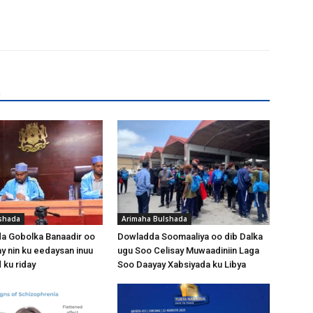
R
shada
Arimaha Bulshada
 Gobolka Banaadir oo
Dowladda Soomaaliya oo dib Dalka
ay nin ku eedaysan inuu
ugu Soo Celisay Muwaadiniin Laga
 ku riday
Soo Daayay Xabsiyada ku Libya