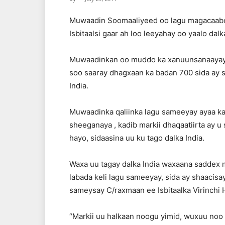
Muwaadin Soomaaliyeed oo lagu magacaabo 
Isbitaalsi gaar ah loo leeyahay oo yaalo dalka
Muwaadinkan oo muddo ka xanuunsanaayay ki
soo saaray dhagxaan ka badan 700 sida ay sh
India.
Muwaadinka qaliinka lagu sameeyay ayaa k
sheeganaya , kadib markii dhaqaatiirta ay u
hayo, sidaasina uu ku tago dalka India.
Waxa uu tagay dalka India waxaana saddex 
labada keli lagu sameeyay, sida ay shaacis
sameysay C/raxmaan ee Isbitaalka Virinchi Ho
“Markii uu halkaan noogu yimid, wuxuu noo s