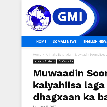
HOME
SOMALI NEWS
ENGLISH NEW
Home
Arimaha Bulshada
Muwaadin Soomaliyeed 
Arimaha Bulshada
Caafimaadka
Muwaadin Soom
kalyahiisa laga
dhagxaan ka b
By
-
July 29, 2017