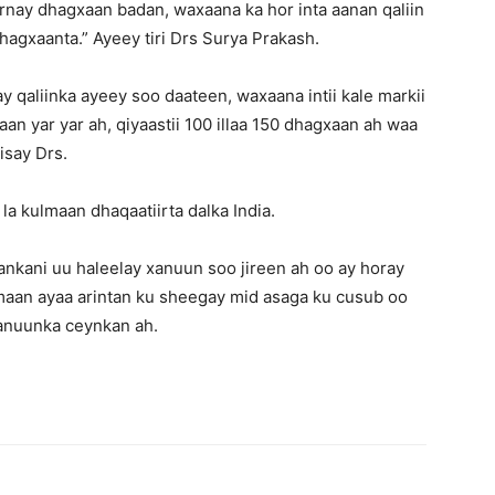
rnay dhagxaan badan, waxaana ka hor inta aanan qaliin
agxaanta.” Ayeey tiri Drs Surya Prakash.
y qaliinka ayeey soo daateen, waxaana intii kale markii
n yar yar ah, qiyaastii 100 illaa 150 dhagxaan ah waa
isay Drs.
la kulmaan dhaqaatiirta dalka India.
nkani uu haleelay xanuun soo jireen ah oo ay horay
maan ayaa arintan ku sheegay mid asaga ku cusub oo
xanuunka ceynkan ah.