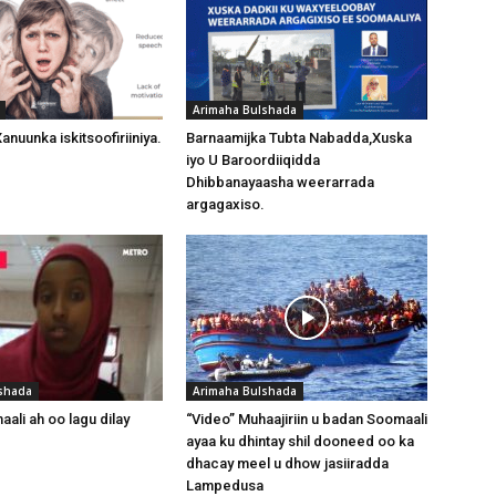
Arimaha Bulshada
nuunka iskitsoofiriiniya.
Barnaamijka Tubta Nabadda,Xuska
iyo U Baroordiiqidda
Dhibbanayaasha weerarrada
argagaxiso.
shada
Arimaha Bulshada
ali ah oo lagu dilay
“Video” Muhaajiriin u badan Soomaali
ayaa ku dhintay shil dooneed oo ka
dhacay meel u dhow jasiiradda
Lampedusa