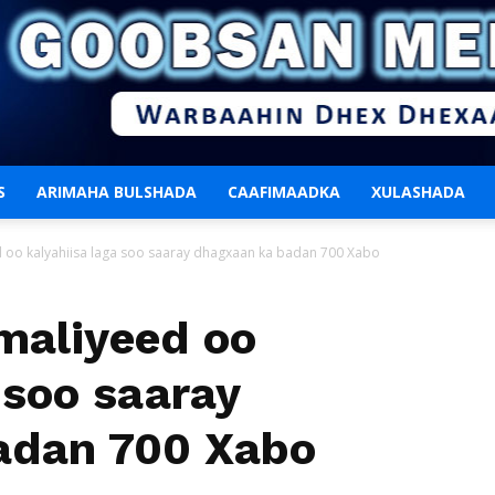
S
ARIMAHA BULSHADA
CAAFIMAADKA
XULASHADA
Goobsan
oo kalyahiisa laga soo saaray dhagxaan ka badan 700 Xabo
aliyeed oo
 soo saaray
Media
adan 700 Xabo