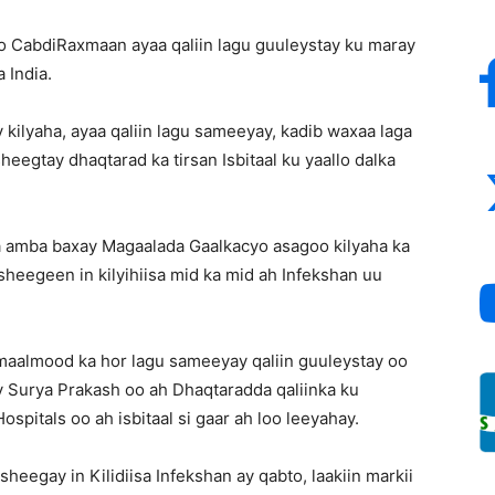
Inc
CabdiRaxmaan ayaa qaliin lagu guuleystay ku maray
 India.
lyaha, ayaa qaliin lagu sameeyay, kadib waxaa laga
eegtay dhaqtarad ka tirsan Isbitaal ku yaallo dalka
a amba baxay Magaalada Gaalkacyo asagoo kilyaha ka
 sheegeen in kilyihiisa mid ka mid ah Infekshan uu
maalmood ka hor lagu sameeyay qaliin guuleystay oo
ay Surya Prakash oo ah Dhaqtaradda qaliinka ku
spitals oo ah isbitaal si gaar ah loo leeyahay.
heegay in Kilidiisa Infekshan ay qabto, laakiin markii