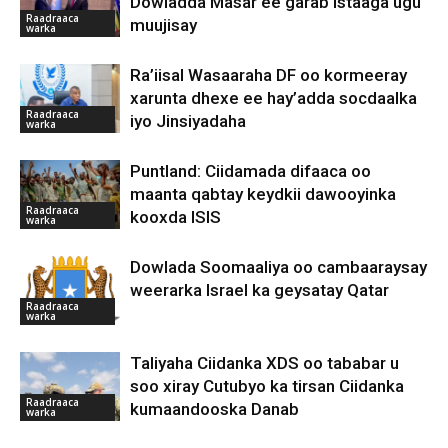
Dowladda Masar ee garab istaaga ugu
Raadraaca
muujisay
warka
Ra’iisal Wasaaraha DF oo kormeeray
xarunta dhexe ee hay’adda socdaalka
Raadraaca
iyo Jinsiyadaha
warka
Puntland: Ciidamada difaaca oo
maanta qabtay keydkii dawooyinka
Raadraaca
kooxda ISIS
warka
Dowlada Soomaaliya oo cambaaraysay
weerarka Israel ka geysatay Qatar
Raadraaca
warka
Taliyaha Ciidanka XDS oo tababar u
soo xiray Cutubyo ka tirsan Ciidanka
Raadraaca
kumaandooska Danab
warka