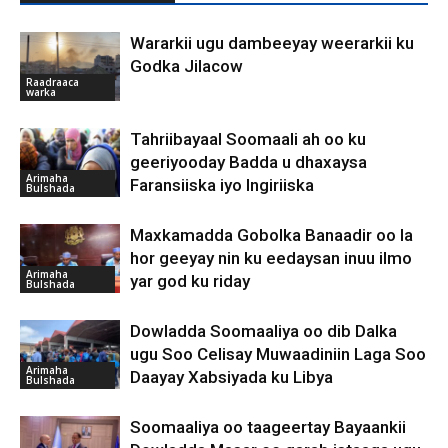
Wararkii ugu dambeeyay weerarkii ku
Godka Jilacow
Raadraaca
warka
Tahriibayaal Soomaali ah oo ku
geeriyooday Badda u dhaxaysa
Arimaha
Faransiiska iyo Ingiriiska
Bulshada
Maxkamadda Gobolka Banaadir oo la
hor geeyay nin ku eedaysan inuu ilmo
Arimaha
yar god ku riday
Bulshada
Dowladda Soomaaliya oo dib Dalka
ugu Soo Celisay Muwaadiniin Laga Soo
Arimaha
Daayay Xabsiyada ku Libya
Bulshada
Soomaaliya oo taageertay Bayaankii