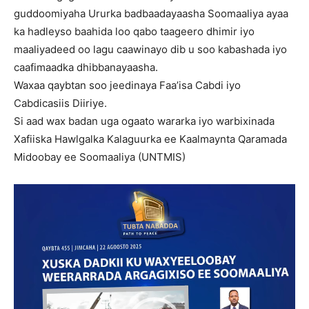
guddoomiyaha Ururka badbaadayaasha Soomaaliya ayaa
ka hadleyso baahida loo qabo taageero dhimir iyo
maaliyadeed oo lagu caawinayo dib u soo kabashada iyo
caafimaadka dhibbanayaasha.
Waxaa qaybtan soo jeedinaya Faa’isa Cabdi iyo
Cabdicasiis Diiriye.
Si aad wax badan uga ogaato wararka iyo warbixinada
Xafiiska Hawlgalka Kalaguurka ee Kaalmaynta Qaramada
Midoobay ee Soomaaliya (UNTMIS)
Video
Player