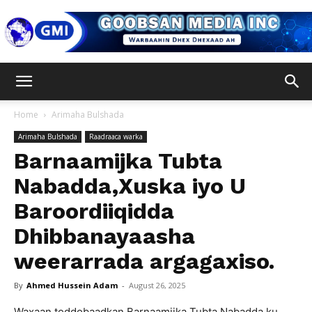
Goobsan
Home
Arimaha Bulshada
Arimaha Bulshada
Raadraaca warka
Media
Barnaamijka Tubta
Nabadda,Xuska iyo U
Baroordiiqidda
Inc
Dhibbanayaasha
weerarrada argagaxiso.
By
Ahmed Hussein Adam
-
August 26, 2025
Waxaan toddobaadkan Barnaamijka Tubta Nabadda ku