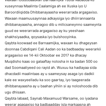
xuseynnaa Maalinta Caalamiga ah ee Xuska iyo U
Baroordiiqidda Dhibbanayaasha weerarrada argagaxiso.
Waxaan maamuusaynnaa adkaysiga iyo dhiirrannaanta
dhibbanayaasha, annagoo dib u milicsaneynno saameynta
guud ee weerarrada argagaxiso ay ku yeeshaan
shakhsiyaadka, qoysaska iyo bulshooyinka.
Qaybta koowaad ee Barnaamijka, waxaan ku dhageysan
doonnaa Cabdiqani Cali Aadan oo ka badbaaday weerarkii
argagaxiso ee 14-kii Oktoobar ee 2017 ka dhacay
Muqdisho kaas oo galaaftay nolosha in ka badan 500 oo
dad Soomaaliyeed oo rayid ah. Wuxuu ka hadlayaa sida
dhacdadii maalintaas ay u saameysay asaga iyo dadkii
kale ee waxyeelladu ka soo gaartay, iyo taageerada
dhibbanayaasha ay u baahan yihiin si ay noloshooda dib
ugu dhisaan.
Qaybta labaad, Saynab Maxamuud Warsame, oo iyadana
weerar agagaxiso ka badbaadday isla markaasna ah