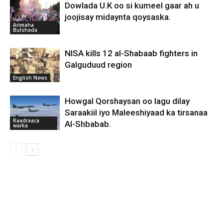
Dowlada U.K oo si kumeel gaar ah u
joojisay midaynta qoysaska.
Arimaha
Bulshada
NISA kills 12 al-Shabaab fighters in
Galguduud region
English News
Howgal Qorshaysan oo lagu dilay
Saraakiil iyo Maleeshiyaad ka tirsanaa
Raadraaca
Al-Shbabab.
warka