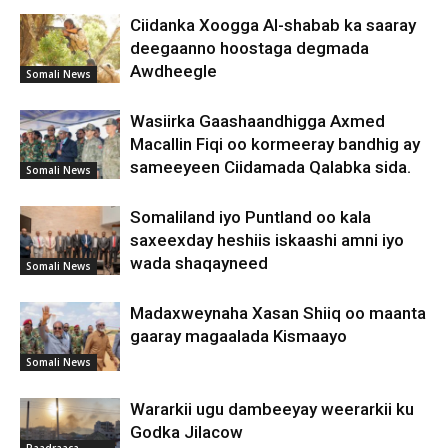
Ciidanka Xoogga Al-shabab ka saaray
deegaanno hoostaga degmada
Awdheegle
Somali News
Wasiirka Gaashaandhigga Axmed
Macallin Fiqi oo kormeeray bandhig ay
sameeyeen Ciidamada Qalabka sida.
Somali News
Somaliland iyo Puntland oo kala
saxeexday heshiis iskaashi amni iyo
wada shaqayneed
Somali News
Madaxweynaha Xasan Shiiq oo maanta
gaaray magaalada Kismaayo
Somali News
Wararkii ugu dambeeyay weerarkii ku
Godka Jilacow
Raadraaca