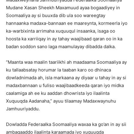
Mudane Xasan Sheekh Maxamuud ayaa bogaadiyey in
Soomaaliya ay si buuxda dib ula soo wareegtay
hannaanka madaxa-bannaan ee maareynta, kormeerla iyo
ka-warbixinta arrimaha xuquuqul insaanka, isaga oo
hoosta ka xarriiqay in ay tahay waajibaad qaran oo in ka
badan soddon sano laga maamulayay dibadda dalka.
“Maanta waa maalin taariikhi ah maadaama Soomaaliya ay
ku tallaabsatay horumar la taaban karo oo dhinaca
dowladnimada ah, isla markaana ay diyaar u tahay in ay si
madaxbannaan u fuliso waajibaadkeeda qaran iyo midka
caalamiga ah ee ku aaddan dhowrista iyo ilaalinta
Xuquuqda Aadanaha,” ayuu tilaamay Madaxwaynuhu
Jamhuuriyaddu.
Dowladda Federaalka Soomaaliya waxaa ka go’an in ay sii
ambaqaaddo ilaalinta karaamada iyo xuquuqda