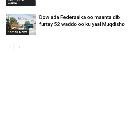
warka
Dowlada Federaalka oo maanta dib
furtay 52 waddo oo ku yaal Muqdisho
Somali News