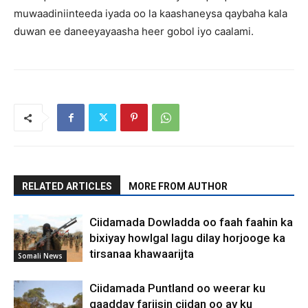
muwaadiniinteeda iyada oo la kaashaneysa qaybaha kala
duwan ee daneeyayaasha heer gobol iyo caalami.
RELATED ARTICLES
MORE FROM AUTHOR
Ciidamada Dowladda oo faah faahin ka
bixiyay howlgal lagu dilay horjooge ka
tirsanaa khawaarijta
Somali News
Ciidamada Puntland oo weerar ku
qaadday fariisin ciidan oo ay ku