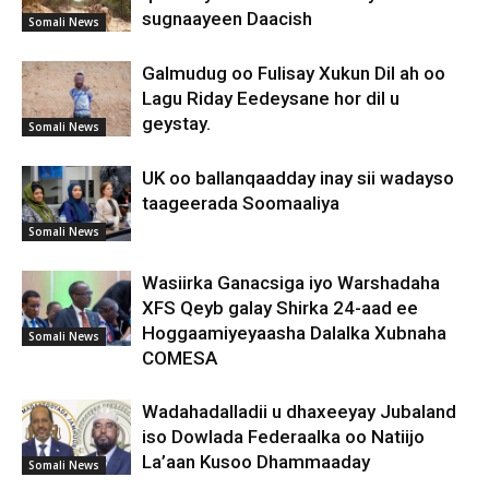
sugnaayeen Daacish
Somali News
Galmudug oo Fulisay Xukun Dil ah oo
Lagu Riday Eedeysane hor dil u
geystay.
Somali News
UK oo ballanqaadday inay sii wadayso
taageerada Soomaaliya
Somali News
Wasiirka Ganacsiga iyo Warshadaha
XFS Qeyb galay Shirka 24-aad ee
Hoggaamiyeyaasha Dalalka Xubnaha
Somali News
COMESA
Wadahadalladii u dhaxeeyay Jubaland
iso Dowlada Federaalka oo Natiijo
La’aan Kusoo Dhammaaday
Somali News