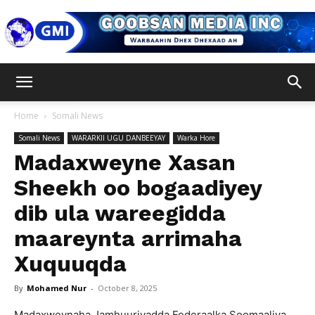
Goobsan
Home
Somali News
Somali News
WARARKII UGU DANBEEYAY
Warka Hore
Media
Madaxweyne Xasan
Sheekh oo bogaadiyey
dib ula wareegidda
Inc
maareynta arrimaha
Xuquuqda
By
Mohamed Nur
-
October 8, 2025
Madaxweynaha Jamhuuriyadda Federaalka Soomaaliya