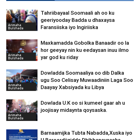
Tahriibayaal Soomaali ah oo ku
geeriyooday Badda u dhaxaysa
Arimaha
Faransiiska iyo Ingiriiska
Bulshada
Maxkamadda Gobolka Banaadir oo la
hor geeyay nin ku eedaysan inuu ilmo
Arimaha
yar god ku riday
Bulshada
Dowladda Soomaaliya oo dib Dalka
ugu Soo Celisay Muwaadiniin Laga Soo
Arimaha
Daayay Xabsiyada ku Libya
Bulshada
Dowlada U.K oo si kumeel gaar ah u
joojisay midaynta qoysaska.
Arimaha
Bulshada
Barnaamijka Tubta Nabadda,Xuska iyo