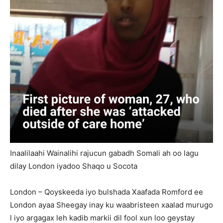
Inaalilaahi Wainalihi rajucun gabadh Somali ah oo lagu
dilay London iyadoo Shaqo u Socota
London – Qoyskeeda iyo bulshada Xaafada Romford ee
London ayaa Sheegay inay ku waabristeen xaalad murugo
l iyo argagax leh kadib markii dil fool xun loo geystay