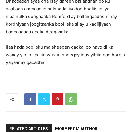
Dhacdadan ayaa dhalisay dareen ballaadhan oo ku
saabsan ammaanka bulshada, iyadoo booliiska iyo
maamulka deegaanka Romford ay ballanqaadeen inay
kordhiyaan joogitaanka booliiska si ay u xaqiijiyaan
badbaadada dadka deegaanka.
Ilaa hada boolisku ma sheegen dadka loo hayo dilka
waxay yihiin Laakin wuxuu sheegay inay yihiin dad hore u
yaqaanay gabadha
RELATED ARTICLES
MORE FROM AUTHOR