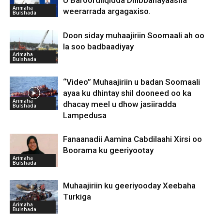
U Baroordiiqidda Dhibbanayaasha
Arimaha
weerarrada argagaxiso.
Bulshada
Doon siday muhaajiriin Soomaali ah oo
la soo badbaadiyay
Arimaha
Bulshada
“Video” Muhaajiriin u badan Soomaali
ayaa ku dhintay shil dooneed oo ka
Arimaha
dhacay meel u dhow jasiiradda
Bulshada
Lampedusa
Fanaanadii Aamina Cabdilaahi Xirsi oo
Boorama ku geeriyootay
Arimaha
Bulshada
Muhaajiriin ku geeriyooday Xeebaha
Turkiga
Arimaha
Bulshada