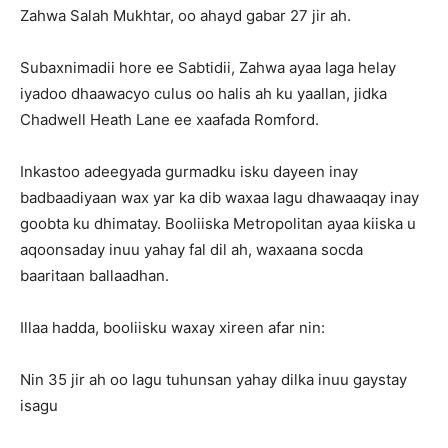
Zahwa Salah Mukhtar, oo ahayd gabar 27 jir ah.
Subaxnimadii hore ee Sabtidii, Zahwa ayaa laga helay
iyadoo dhaawacyo culus oo halis ah ku yaallan, jidka
Chadwell Heath Lane ee xaafada Romford.
Inkastoo adeegyada gurmadku isku dayeen inay
badbaadiyaan wax yar ka dib waxaa lagu dhawaaqay inay
goobta ku dhimatay. Booliiska Metropolitan ayaa kiiska u
aqoonsaday inuu yahay fal dil ah, waxaana socda
baaritaan ballaadhan.
Illaa hadda, booliisku waxay xireen afar nin:
Nin 35 jir ah oo lagu tuhunsan yahay dilka inuu gaystay
isagu