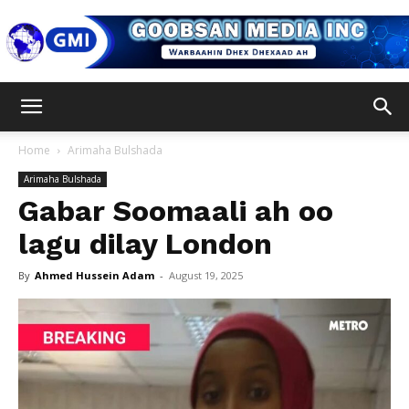
Goobsan
Home
Arimaha Bulshada
Arimaha Bulshada
Media
Gabar Soomaali ah oo
lagu dilay London
Inc
By
Ahmed Hussein Adam
-
August 19, 2025