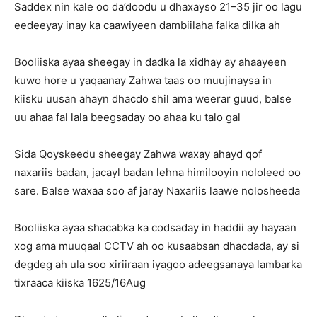
Saddex nin kale oo da’doodu u dhaxayso 21–35 jir oo lagu
eedeeyay inay ka caawiyeen dambiilaha falka dilka ah
Booliiska ayaa sheegay in dadka la xidhay ay ahaayeen
kuwo hore u yaqaanay Zahwa taas oo muujinaysa in
kiisku uusan ahayn dhacdo shil ama weerar guud, balse
uu ahaa fal lala beegsaday oo ahaa ku talo gal
Sida Qoyskeedu sheegay Zahwa waxay ahayd qof
naxariis badan, jacayl badan lehna himilooyin nololeed oo
sare. Balse waxaa soo af jaray Naxariis laawe nolosheeda
Booliiska ayaa shacabka ka codsaday in haddii ay hayaan
xog ama muuqaal CCTV ah oo kusaabsan dhacdada, ay si
degdeg ah ula soo xiriiraan iyagoo adeegsanaya lambarka
tixraaca kiiska 1625/16Aug