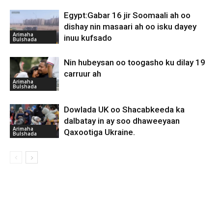
Egypt:Gabar 16 jir Soomaali ah oo
dishay nin masaari ah oo isku dayey
Arimaha
inuu kufsado
Bulshada
Nin hubeysan oo toogasho ku dilay 19
carruur ah
Arimaha
Bulshada
Dowlada UK oo Shacabkeeda ka
dalbatay in ay soo dhaweeyaan
Arimaha
Qaxootiga Ukraine.
Bulshada